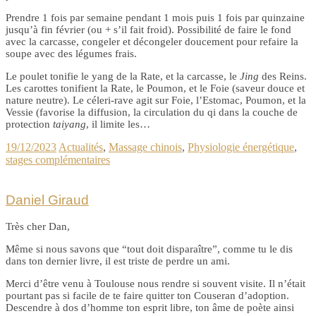
Prendre 1 fois par semaine pendant 1 mois puis 1 fois par quinzaine
jusqu’à fin février (ou + s’il fait froid). Possibilité de faire le fond
avec la carcasse, congeler et décongeler doucement pour refaire la
soupe avec des légumes frais.
Le poulet tonifie le yang de la Rate, et la carcasse, le
Jing
des Reins.
Les carottes tonifient la Rate, le Poumon, et le Foie (saveur douce et
nature neutre). Le céleri-rave agit sur Foie, l’Estomac, Poumon, et la
Vessie (favorise la diffusion, la circulation du qi dans la couche de
protection
taiyang
, il limite les…
19/12/2023
Actualités
,
Massage chinois
,
Physiologie énergétique
,
stages complémentaires
Daniel Giraud
Très cher Dan,
Même si nous savons que “tout doit disparaître”, comme tu le dis
dans ton dernier livre, il est triste de perdre un ami.
Merci d’être venu à Toulouse nous rendre si souvent visite. Il n’était
pourtant pas si facile de te faire quitter ton Couseran d’adoption.
Descendre à dos d’homme ton esprit libre, ton âme de poète ainsi