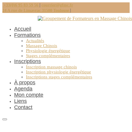
|
+33(0)6 95 83 59 56
courrier@gfmc.fr
|
24 A rue de Limayrac 31500 Toulouse
Accueil
Formations
Actualités
Massage Chinois
Physiologie énergétique
Stages complémentaires
Inscriptions
Inscription massage chinois
Inscription physiologie énergétique
Inscriptions stages complémentaires
À propos
Agenda
Mon compte
Liens
Contact