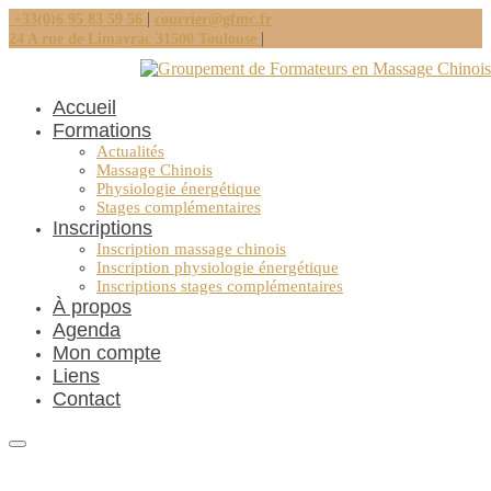
|
+33(0)6 95 83 59 56
courrier@gfmc.fr
|
24 A rue de Limayrac 31500 Toulouse
Accueil
Formations
Actualités
Massage Chinois
Physiologie énergétique
Stages complémentaires
Inscriptions
Inscription massage chinois
Inscription physiologie énergétique
Inscriptions stages complémentaires
À propos
Agenda
Mon compte
Liens
Contact