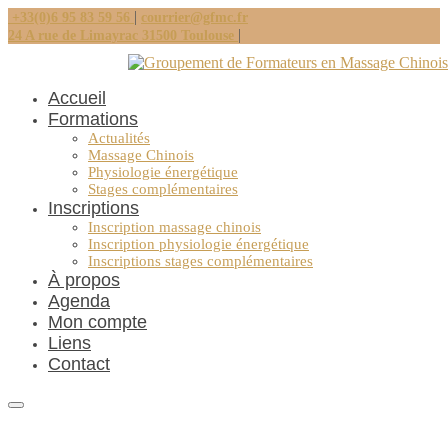
|
+33(0)6 95 83 59 56
courrier@gfmc.fr
|
24 A rue de Limayrac 31500 Toulouse
Accueil
Formations
Actualités
Massage Chinois
Physiologie énergétique
Stages complémentaires
Inscriptions
Inscription massage chinois
Inscription physiologie énergétique
Inscriptions stages complémentaires
À propos
Agenda
Mon compte
Liens
Contact