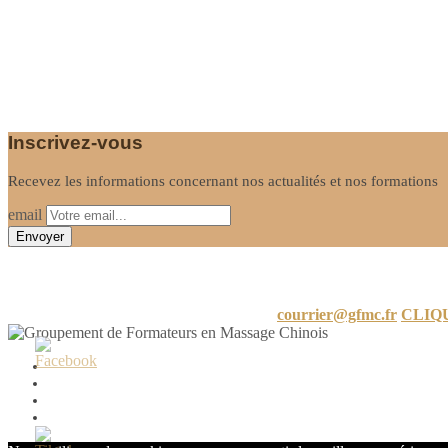
Inscrivez-vous
Recevez les informations concernant nos actualités et nos formations
email
Informations
24 A Rue de Limayrac, 31500 Toulouse
courrier@gfmc.fr
CLIQ
Mon compte
Mot de passe perdu
Conditions générales de vente
Politique de confidentialité