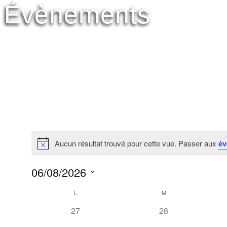
Évènements
Aucun résultat trouvé pour cette vue. Passer aux
év
06/08/2026
Sélectionnez
Calendrier
L
M
une
date.
0
0
27
28
de
évènement,
évènement,