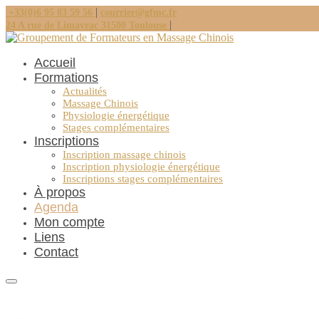
|
+33(0)6 95 83 59 56
courrier@gfmc.fr
|
24 A rue de Limayrac 31500 Toulouse
Accueil
Formations
Actualités
Massage Chinois
Physiologie énergétique
Stages complémentaires
Inscriptions
Inscription massage chinois
Inscription physiologie énergétique
Inscriptions stages complémentaires
À propos
Agenda
Mon compte
Liens
Contact