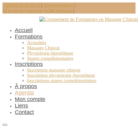
|
+33(0)6 95 83 59 56
courrier@gfmc.fr
|
24 A rue de Limayrac 31500 Toulouse
Accueil
Formations
Actualités
Massage Chinois
Physiologie énergétique
Stages complémentaires
Inscriptions
Inscription massage chinois
Inscription physiologie énergétique
Inscriptions stages complémentaires
À propos
Agenda
Mon compte
Liens
Contact