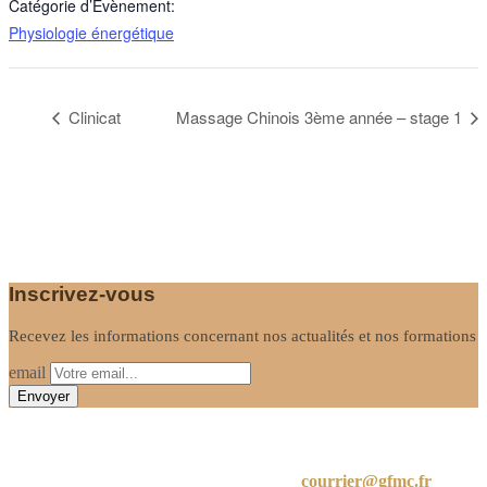
Catégorie d’Évènement:
Physiologie énergétique
Clinicat
Massage Chinois 3ème année – stage 1
Inscrivez-vous
Recevez les informations concernant nos actualités et nos formations
email
Informations
24 A Rue de Limayrac, 31500 Toulouse
courrier@gfmc.fr