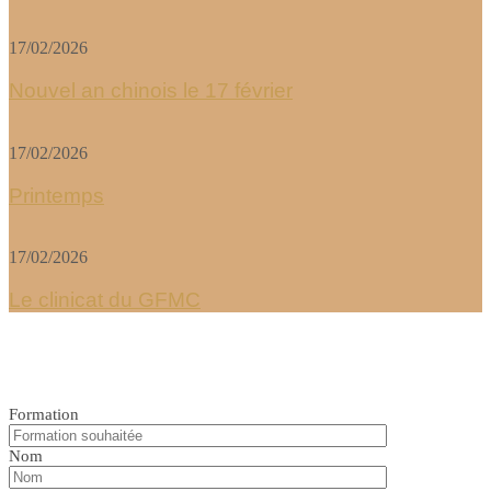
17/02/2026
Nouvel an chinois le 17 février
17/02/2026
Printemps
17/02/2026
Le clinicat du GFMC
Formation
Nom