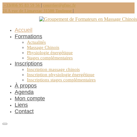
|
+33(0)6 95 83 59 56
courrier@gfmc.fr
|
24 A rue de Limayrac 31500 Toulouse
Accueil
Formations
Actualités
Massage Chinois
Physiologie énergétique
Stages complémentaires
Inscriptions
Inscription massage chinois
Inscription physiologie énergétique
Inscriptions stages complémentaires
À propos
Agenda
Mon compte
Liens
Contact