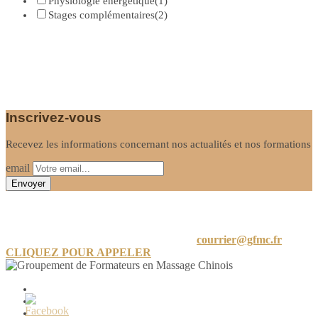
Physiologie énergétique
(1)
Stages complémentaires
(2)
Inscrivez-vous
Recevez les informations concernant nos actualités et nos formations
email
Informations
24 A Rue de Limayrac, 31500 Toulouse
courrier@gfmc.fr
CLIQUEZ POUR APPELER
Mon compte
Mot de passe perdu
Conditions générales de vente