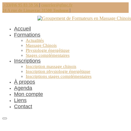
|
+33(0)6 95 83 59 56
courrier@gfmc.fr
|
24 A rue de Limayrac 31500 Toulouse
Accueil
Formations
Actualités
Massage Chinois
Physiologie énergétique
Stages complémentaires
Inscriptions
Inscription massage chinois
Inscription physiologie énergétique
Inscriptions stages complémentaires
À propos
Agenda
Mon compte
Liens
Contact