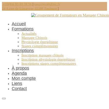
|
+33(0)6 95 83 59 56
courrier@gfmc.fr
|
24 A rue de Limayrac 31500 Toulouse
Accueil
Formations
Actualités
Massage Chinois
Physiologie énergétique
Stages complémentaires
Inscriptions
Inscription massage chinois
Inscription physiologie énergétique
Inscriptions stages complémentaires
À propos
Agenda
Mon compte
Liens
Contact