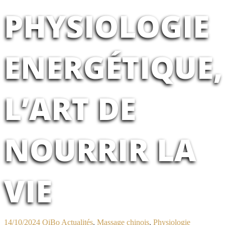
PHYSIOLOGIE
ENERGÉTIQUE,
L’ART DE
NOURRIR LA
VIE
14/10/2024
QiBo
Actualités
,
Massage chinois
,
Physiologie