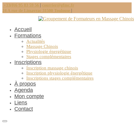
|
+33(0)6 95 83 59 56
courrier@gfmc.fr
|
24 A rue de Limayrac 31500 Toulouse
Accueil
Formations
Actualités
Massage Chinois
Physiologie énergétique
Stages complémentaires
Inscriptions
Inscription massage chinois
Inscription physiologie énergétique
Inscriptions stages complémentaires
À propos
Agenda
Mon compte
Liens
Contact