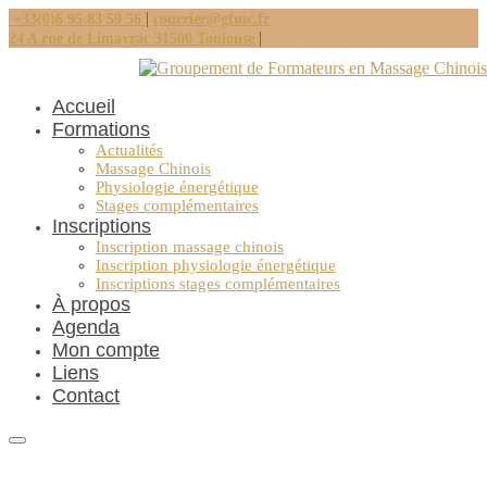
|
+33(0)6 95 83 59 56
courrier@gfmc.fr
|
24 A rue de Limayrac 31500 Toulouse
Accueil
Formations
Actualités
Massage Chinois
Physiologie énergétique
Stages complémentaires
Inscriptions
Inscription massage chinois
Inscription physiologie énergétique
Inscriptions stages complémentaires
À propos
Agenda
Mon compte
Liens
Contact