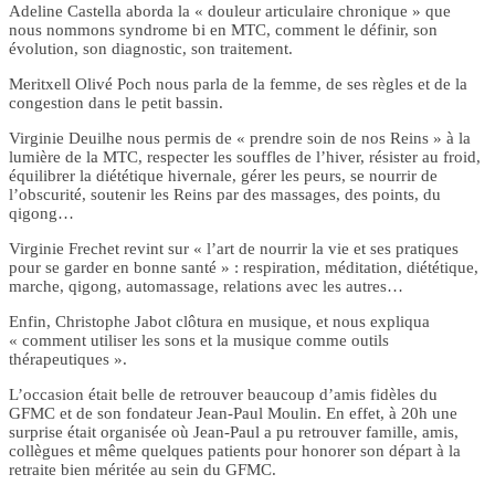
Adeline Castella aborda la « douleur articulaire chronique » que
nous nommons syndrome bi en MTC, comment le définir, son
évolution, son diagnostic, son traitement.
Meritxell Olivé Poch nous parla de la femme, de ses règles et de la
congestion dans le petit bassin.
Virginie Deuilhe nous permis de « prendre soin de nos Reins » à la
lumière de la MTC, respecter les souffles de l’hiver, résister au froid,
équilibrer la diététique hivernale, gérer les peurs, se nourrir de
l’obscurité, soutenir les Reins par des massages, des points, du
qigong…
Virginie Frechet revint sur « l’art de nourrir la vie et ses pratiques
pour se garder en bonne santé » : respiration, méditation, diététique,
marche, qigong, automassage, relations avec les autres…
Enfin, Christophe Jabot clôtura en musique, et nous expliqua
« comment utiliser les sons et la musique comme outils
thérapeutiques ».
L’occasion était belle de retrouver beaucoup d’amis fidèles du
GFMC et de son fondateur Jean-Paul Moulin. En effet, à 20h une
surprise était organisée où Jean-Paul a pu retrouver famille, amis,
collègues et même quelques patients pour honorer son départ à la
retraite bien méritée au sein du GFMC.