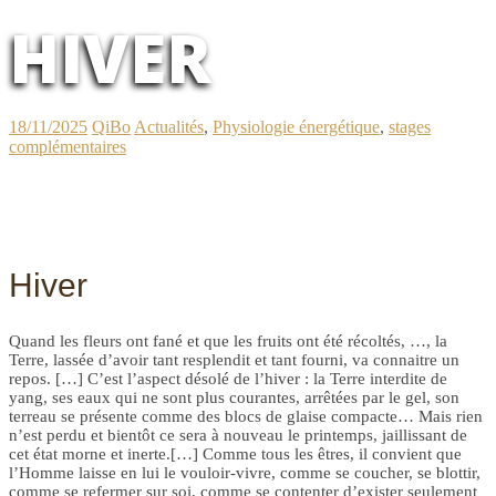
HIVER
18/11/2025
QiBo
Actualités
,
Physiologie énergétique
,
stages
complémentaires
Hiver
Quand les fleurs ont fané et que les fruits ont été récoltés, …, la
Terre, lassée d’avoir tant resplendit et tant fourni, va connaitre un
repos. […] C’est l’aspect désolé de l’hiver : la Terre interdite de
yang, ses eaux qui ne sont plus courantes, arrêtées par le gel, son
terreau se présente comme des blocs de glaise compacte… Mais rien
n’est perdu et bientôt ce sera à nouveau le printemps, jaillissant de
cet état morne et inerte.[…] Comme tous les êtres, il convient que
l’Homme laisse en lui le vouloir-vivre, comme se coucher, se blottir,
comme se refermer sur soi, comme se contenter d’exister seulement