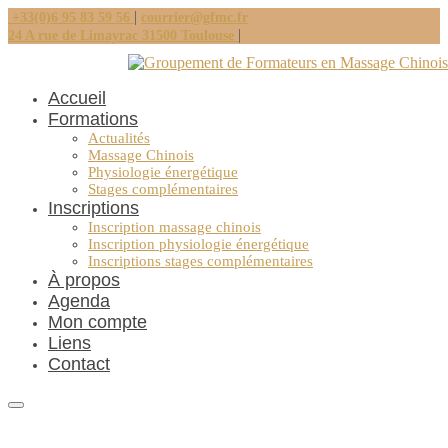
|
+33(0)6 95 83 59 56
courrier@gfmc.fr
|
24 A rue de Limayrac 31500 Toulouse
Accueil
Formations
Actualités
Massage Chinois
Physiologie énergétique
Stages complémentaires
Inscriptions
Inscription massage chinois
Inscription physiologie énergétique
Inscriptions stages complémentaires
À propos
Agenda
Mon compte
Liens
Contact