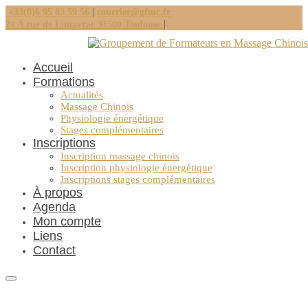
|
+33(0)6 95 83 59 56
courrier@gfmc.fr
|
24 A rue de Limayrac 31500 Toulouse
Accueil
Formations
Actualités
Massage Chinois
Physiologie énergétique
Stages complémentaires
Inscriptions
Inscription massage chinois
Inscription physiologie énergétique
Inscriptions stages complémentaires
À propos
Agenda
Mon compte
Liens
Contact