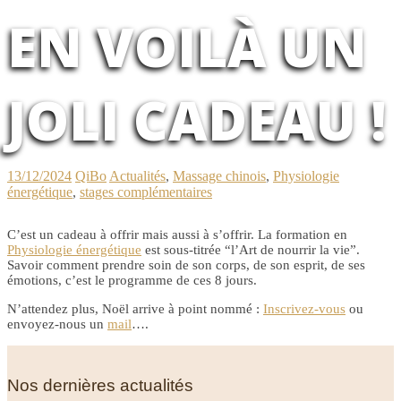
EN VOILÀ UN
JOLI CADEAU !
13/12/2024
QiBo
Actualités
,
Massage chinois
,
Physiologie
énergétique
,
stages complémentaires
C’est un cadeau à offrir mais aussi à s’offrir. La formation en
Physiologie énergétique
est sous-titrée “l’Art de nourrir la vie”.
Savoir comment prendre soin de son corps, de son esprit, de ses
émotions, c’est le programme de ces 8 jours.
N’attendez plus, Noël arrive à point nommé :
Inscrivez-vous
ou
envoyez-nous un
mail
….
Nos dernières actualités