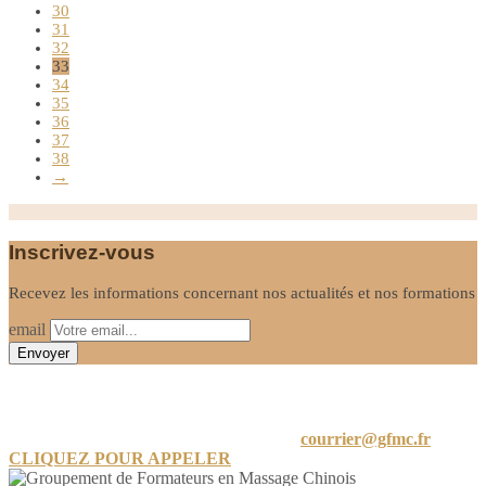
30
31
32
33
34
35
36
37
38
→
Inscrivez-vous
Recevez les informations concernant nos actualités et nos formations
email
Informations
24 A Rue de Limayrac, 31500 Toulouse
courrier@gfmc.fr
CLIQUEZ POUR APPELER