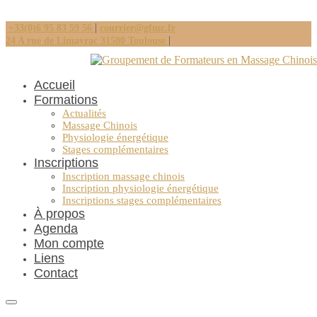
|
+33(0)6 95 83 59 56
courrier@gfmc.fr
|
24 A rue de Limayrac 31500 Toulouse
Accueil
Formations
Actualités
Massage Chinois
Physiologie énergétique
Stages complémentaires
Inscriptions
Inscription massage chinois
Inscription physiologie énergétique
Inscriptions stages complémentaires
À propos
Agenda
Mon compte
Liens
Contact