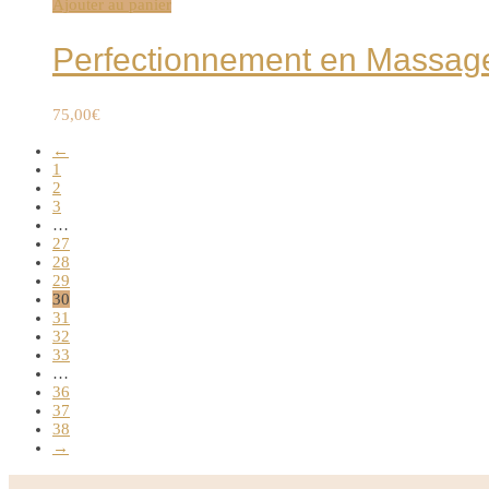
Ajouter au panier
Perfectionnement en Massag
75,00
€
←
1
2
3
…
27
28
29
30
31
32
33
…
36
37
38
→