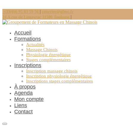
|
+33(0)6 95 83 59 56
courrier@gfmc.fr
|
24 A rue de Limayrac 31500 Toulouse
Accueil
Formations
Actualités
Massage Chinois
Physiologie énergétique
Stages complémentaires
Inscriptions
Inscription massage chinois
Inscription physiologie énergétique
Inscriptions stages complémentaires
À propos
Agenda
Mon compte
Liens
Contact