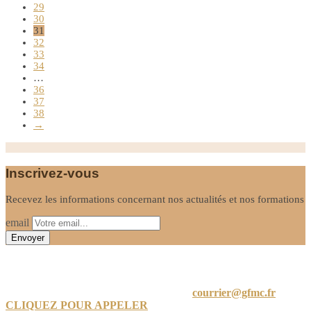
29
30
31
32
33
34
…
36
37
38
→
Inscrivez-vous
Recevez les informations concernant nos actualités et nos formations
email
Informations
24 A Rue de Limayrac, 31500 Toulouse
courrier@gfmc.fr
CLIQUEZ POUR APPELER