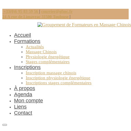
|
+33(0)6 95 83 59 56
courrier@gfmc.fr
|
24 A rue de Limayrac 31500 Toulouse
Accueil
Formations
Actualités
Massage Chinois
Physiologie énergétique
Stages complémentaires
Inscriptions
Inscription massage chinois
Inscription physiologie énergétique
Inscriptions stages complémentaires
À propos
Agenda
Mon compte
Liens
Contact