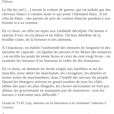
l’hiver.
Le fils du ciel […] monte la voiture de guerre, qui est traînée par des
chevaux blancs à crinière noire et qui porte l’étendard blanc. Il est
vêtu de blanc ; des pierres de prix de couleur blanche pendent à son
bonnet et à sa ceinture.
En ce mois, on offre un repas aux vieillards décrépits. On donne à
chacun d’eux un escabeau et un bâton. On leur distribue de la
bouillie claire, de la boisson et des aliments.
À l’équinoxe, on établit l’uniformité des mesures de longueur et des
mesures de capacité ; on égalise les pesons et les fléaux des balances
; on rectifie les poids de trente livres et ceux de cent vingt livres ; on
examine les mesures d’un boisseau et celles de dix boisseaux.
En ce mois, on diminue les droits exigés aux barrières et sur les
marchés, pour attirer les marchands, les voyageurs, les denrées et
toutes sortes de marchandises, dans l’intérêt des travaux du peuple.
Quand les étrangers arrivent en grand nombre de tous les côtés,
même des pays les plus éloignés, les choses nécessaires ne font pas
défaut, les gouvernants ne manquent pas de ressources ; tous les
travaux s’exécutent sans difficulté.”
Extraits du “LI KI (Liji), mémoires sur les bienséances et les cérémonies” traduction S.
Couvreur