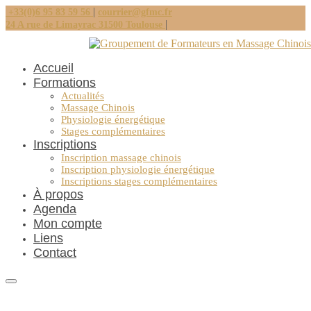
|
+33(0)6 95 83 59 56
courrier@gfmc.fr
|
24 A rue de Limayrac 31500 Toulouse
Accueil
Formations
Actualités
Massage Chinois
Physiologie énergétique
Stages complémentaires
Inscriptions
Inscription massage chinois
Inscription physiologie énergétique
Inscriptions stages complémentaires
À propos
Agenda
Mon compte
Liens
Contact