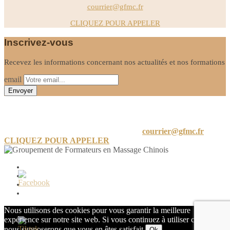
courrier@gfmc.fr
CLIQUEZ POUR APPELER
Inscrivez-vous
Recevez les informations concernant nos actualités et nos formations
email
Informations
24 A Rue de Limayrac, 31500 Toulouse
courrier@gfmc.fr
CLIQUEZ POUR APPELER
Mon compte
Mot de passe perdu
Conditions générales de vente
Politique de confidentialité
Nous utilisons des cookies pour vous garantir la meilleure
expérience sur notre site web. Si vous continuez à utiliser ce site,
nous supposerons que vous en êtes satisfait.
Ok