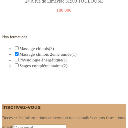
24 A rue de Limayrac 31500 TOULOUSE
100,00€
Nos formations
Massage chinois
(3)
Massage chinois 2eme année
(1)
Physiologie énergétique
(1)
Stages complémentaires
(2)
Inscrivez-vous
Recevez les informations concernant nos actualités et nos formations
email