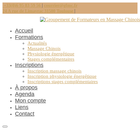
|
+33(0)6 95 83 59 56
courrier@gfmc.fr
|
24 A rue de Limayrac 31500 Toulouse
Accueil
Formations
Actualités
Massage Chinois
Physiologie énergétique
Stages complémentaires
Inscriptions
Inscription massage chinois
Inscription physiologie énergétique
Inscriptions stages complémentaires
À propos
Agenda
Mon compte
Liens
Contact