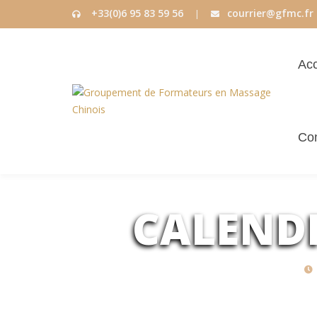
+33(0)6 95 83 59 56
courrier@gfmc.fr
|
Acc
Con
CALENDR