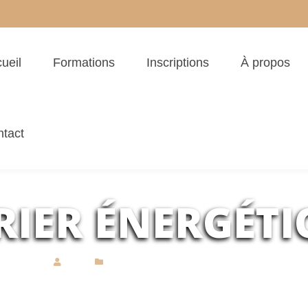
ueil
Formations
Inscriptions
À propos
tact
IER ÉNERGÉTI
23/10/2023
QiBo
Actualités
,
Massage chinois
,
stages complémentair