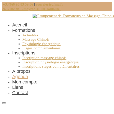
|
+33(0)6 95 83 59 56
courrier@gfmc.fr
|
24 A rue de Limayrac 31500 Toulouse
Accueil
Formations
Actualités
Massage Chinois
Physiologie énergétique
Stages complémentaires
Inscriptions
Inscription massage chinois
Inscription physiologie énergétique
Inscriptions stages complémentaires
À propos
Agenda
Mon compte
Liens
Contact