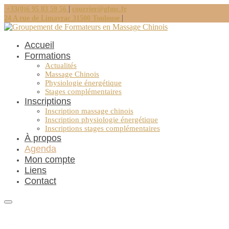
|
+33(0)6 95 83 59 56
courrier@gfmc.fr
|
24 A rue de Limayrac 31500 Toulouse
Accueil
Formations
Actualités
Massage Chinois
Physiologie énergétique
Stages complémentaires
Inscriptions
Inscription massage chinois
Inscription physiologie énergétique
Inscriptions stages complémentaires
À propos
Agenda
Mon compte
Liens
Contact