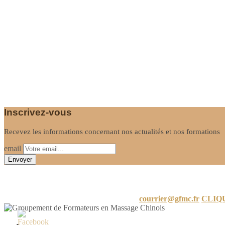
Inscrivez-vous
Recevez les informations concernant nos actualités et nos formations
email
Informations
24 A Rue de Limayrac, 31500 Toulouse
courrier@gfmc.fr
CLIQ
Mon compte