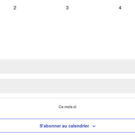
0
0
0
2
3
4
évènement,
évènement,
évènem
Ce mois-ci
S’abonner au calendrier