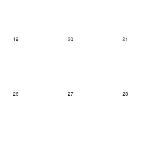
0
0
0
19
20
21
évènement,
évènement,
évèneme
0
0
0
26
27
28
évènement,
évènement,
évèneme