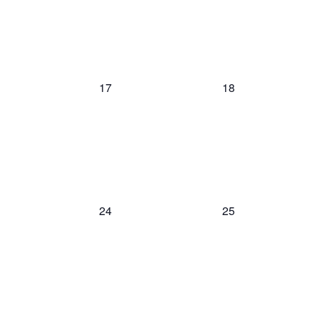
0
0
17
18
évènement,
évènement,
0
0
24
25
évènement,
évènement,