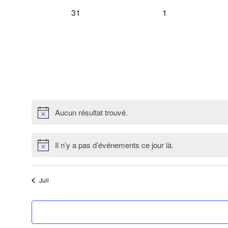
0
0
31
1
évènement,
évènement,
Aucun résultat trouvé.
Il n’y a pas d’événements ce jour là.
Juil