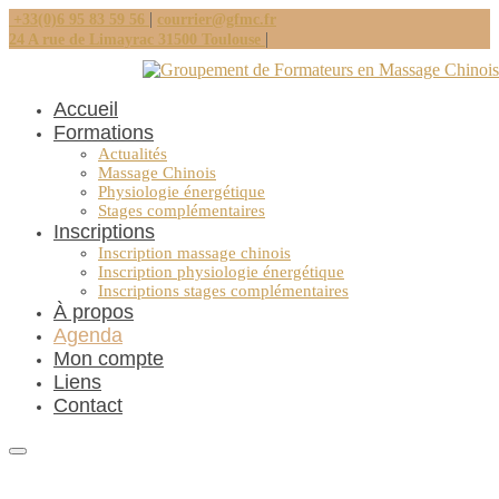
|
+33(0)6 95 83 59 56
courrier@gfmc.fr
|
24 A rue de Limayrac 31500 Toulouse
Accueil
Formations
Actualités
Massage Chinois
Physiologie énergétique
Stages complémentaires
Inscriptions
Inscription massage chinois
Inscription physiologie énergétique
Inscriptions stages complémentaires
À propos
Agenda
Mon compte
Liens
Contact