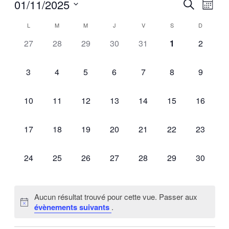
01/11/2025
Reche
Navi
Recherche
Mois
de
Sélectionnez
et
vues
Calendrier
L
M
M
J
V
S
D
une
Évè
date.
naviga
0
0
0
0
0
0
0
27
28
29
30
31
1
2
de
de
évènement,
évènement,
évènement,
évènement,
évènement,
évènement,
évèneme
Évènements
0
0
0
0
0
0
0
vues
3
4
5
6
7
8
9
évènement,
évènement,
évènement,
évènement,
évènement,
évènement,
évèneme
Évène
0
0
0
0
0
0
0
10
11
12
13
14
15
16
évènement,
évènement,
évènement,
évènement,
évènement,
évènement,
évèneme
0
0
0
0
0
0
0
17
18
19
20
21
22
23
évènement,
évènement,
évènement,
évènement,
évènement,
évènement,
évèneme
0
0
0
0
0
0
0
24
25
26
27
28
29
30
évènement,
évènement,
évènement,
évènement,
évènement,
évènement,
évèneme
Aucun résultat trouvé pour cette vue. Passer aux
évènements suivants
.