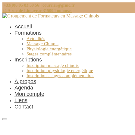
|
+33(0)6 95 83 59 56
courrier@gfmc.fr
|
24 A rue de Limayrac 31500 Toulouse
Accueil
Formations
Actualités
Massage Chinois
Physiologie énergétique
Stages complémentaires
Inscriptions
Inscription massage chinois
Inscription physiologie énergétique
Inscriptions stages complémentaires
À propos
Agenda
Mon compte
Liens
Contact