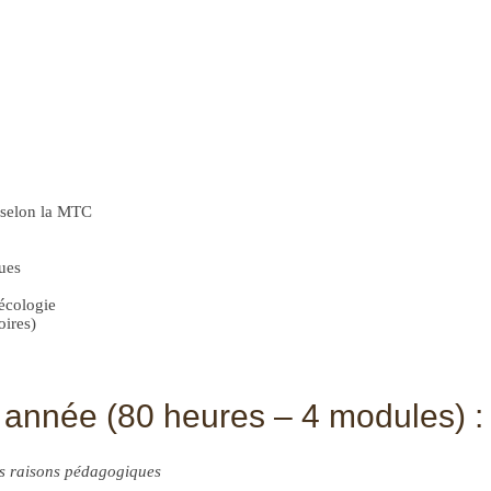
 selon la MTC
ques
nécologie
oires)
 année (80 heures – 4 modules) :
es raisons pédagogiques