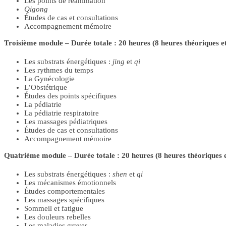
Les points de réanimation
Qigong
Études de cas et consultations
Accompagnement mémoire
Troisième module – Durée totale : 20 heures (8 heures théoriques e
Les substrats énergétiques :
jing
et
qi
Les rythmes du temps
La Gynécologie
L’Obstétrique
Études des points spécifiques
La pédiatrie
La pédiatrie respiratoire
Les massages pédiatriques
Études de cas et consultations
Accompagnement mémoire
Quatrième module – Durée totale : 20 heures (8 heures théoriques e
Les substrats énergétiques :
shen
et
qi
Les mécanismes émotionnels
Études comportementales
Les massages spécifiques
Sommeil et fatigue
Les douleurs rebelles
Les maladies graves