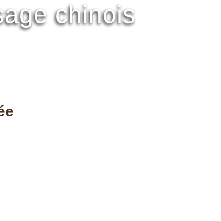
age chinois
ée