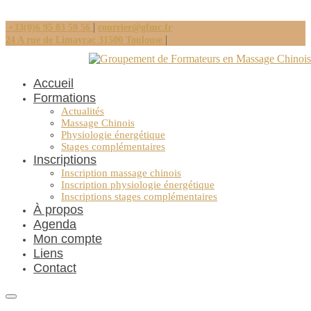
|
+33(0)6 95 83 59 56
courrier@gfmc.fr
|
24 A rue de Limayrac 31500 Toulouse
Accueil
Formations
Actualités
Massage Chinois
Physiologie énergétique
Stages complémentaires
Inscriptions
Inscription massage chinois
Inscription physiologie énergétique
Inscriptions stages complémentaires
À propos
Agenda
Mon compte
Liens
Contact