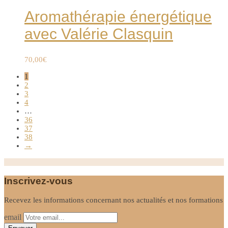
Aromathérapie énergétique
avec Valérie Clasquin
70,00
€
1
2
3
4
…
36
37
38
→
Inscrivez-vous
Recevez les informations concernant nos actualités et nos formations
email