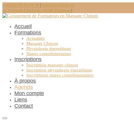
|
+33(0)6 95 83 59 56
courrier@gfmc.fr
|
24 A rue de Limayrac 31500 Toulouse
Accueil
Formations
Actualités
Massage Chinois
Physiologie énergétique
Stages complémentaires
Inscriptions
Inscription massage chinois
Inscription physiologie énergétique
Inscriptions stages complémentaires
À propos
Agenda
Mon compte
Liens
Contact