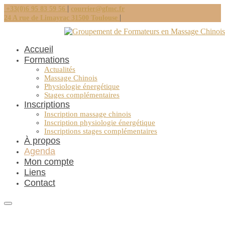
|
+33(0)6 95 83 59 56
courrier@gfmc.fr
|
24 A rue de Limayrac 31500 Toulouse
Accueil
Formations
Actualités
Massage Chinois
Physiologie énergétique
Stages complémentaires
Inscriptions
Inscription massage chinois
Inscription physiologie énergétique
Inscriptions stages complémentaires
À propos
Agenda
Mon compte
Liens
Contact