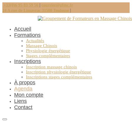
|
+33(0)6 95 83 59 56
courrier@gfmc.fr
|
24 A rue de Limayrac 31500 Toulouse
Accueil
Formations
Actualités
Massage Chinois
Physiologie énergétique
Stages complémentaires
Inscriptions
Inscription massage chinois
Inscription physiologie énergétique
Inscriptions stages complémentaires
À propos
Agenda
Mon compte
Liens
Contact