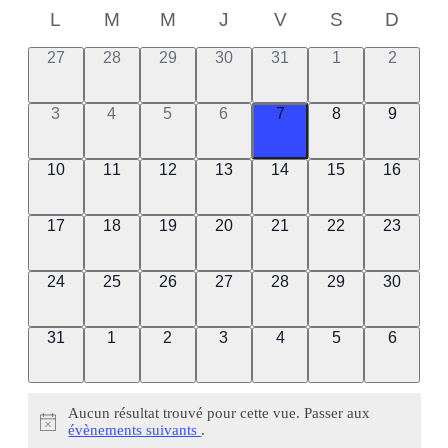
et
une
vues
Calendrier
L
M
M
J
V
S
D
date.
Évè
naviga
de
0
0
0
0
0
0
0
27
28
29
30
31
1
2
de
évènement,
évènement,
évènement,
évènement,
évènement,
évènement,
évèneme
Évènements
vues
0
0
0
0
0
0
0
3
4
5
6
7
8
9
évènement,
évènement,
évènement,
évènement,
évènement,
évènement,
évèneme
Évène
0
0
0
0
0
0
0
10
11
12
13
14
15
16
évènement,
évènement,
évènement,
évènement,
évènement,
évènement,
évèneme
0
0
0
0
0
0
0
17
18
19
20
21
22
23
évènement,
évènement,
évènement,
évènement,
évènement,
évènement,
évèneme
0
0
0
0
0
0
0
24
25
26
27
28
29
30
évènement,
évènement,
évènement,
évènement,
évènement,
évènement,
évèneme
0
0
0
0
0
0
0
31
1
2
3
4
5
6
évènement,
évènement,
évènement,
évènement,
évènement,
évènement,
évèneme
Aucun résultat trouvé pour cette vue. Passer aux
évènements suivants
.