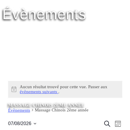
Évènements
Aucun résultat trouvé pour cette vue. Passer aux
évènements suivants
.
MASSAGE CHINOIS 2ÈME ANNÉE
Massage Chinois 2ème année
Évènements
Reche
Navi
Recherche
07/08/2026
Mois
de
Sélectionnez