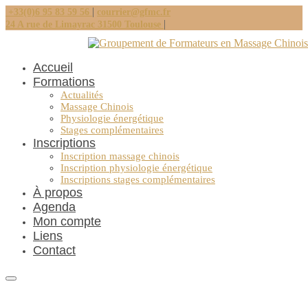
|
+33(0)6 95 83 59 56
courrier@gfmc.fr
|
24 A rue de Limayrac 31500 Toulouse
Accueil
Formations
Actualités
Massage Chinois
Physiologie énergétique
Stages complémentaires
Inscriptions
Inscription massage chinois
Inscription physiologie énergétique
Inscriptions stages complémentaires
À propos
Agenda
Mon compte
Liens
Contact