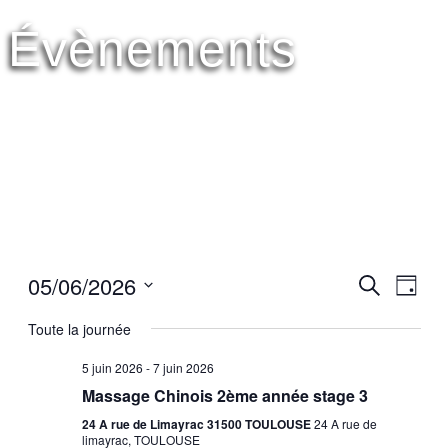
Évènements
05/06/2026
Reche
Navi
Recherche
Jour
de
Sélectionnez
et
vues
une
Toute la journée
Évè
date.
naviga
5 juin 2026
-
7 juin 2026
de
Massage Chinois 2ème année stage 3
vues
24 A rue de Limayrac 31500 TOULOUSE
24 A rue de
limayrac, TOULOUSE