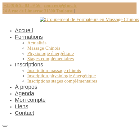
|
+33(0)6 95 83 59 56
courrier@gfmc.fr
|
24 A rue de Limayrac 31500 Toulouse
Accueil
Formations
Actualités
Massage Chinois
Physiologie énergétique
Stages complémentaires
Inscriptions
Inscription massage chinois
Inscription physiologie énergétique
Inscriptions stages complémentaires
À propos
Agenda
Mon compte
Liens
Contact