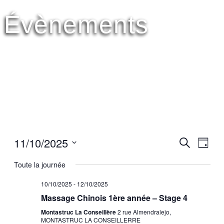
Évènements
11/10/2025
Reche
Navi
Recherche
Jour
de
Sélectionnez
et
vues
une
Toute la journée
Évè
date.
naviga
10/10/2025
-
12/10/2025
de
Massage Chinois 1ère année – Stage 4
vues
Montastruc La Conseillère
2 rue Almendralejo,
MONTASTRUC LA CONSEILLERRE